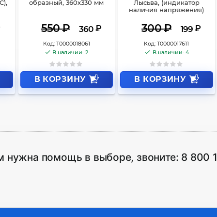
С),
образный, 360x330 мм
Лысьва, (индикатор
наличия напряжения)
550
₽
300
₽
₽
₽
360
199
Код:
Т0000018061
Код:
Т0000017611
В наличии: 2
В наличии: 4
В КОРЗИНУ
В КОРЗИНУ
м нужна помощь в выборе, звоните:
8 800 