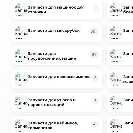
Запчасти для машинок для
Запч
1
стрижки
бле
Запчасти для мясорубок
Запч
301
Запчасти для
Запч
87
посудомоечных машин
Запчасти для соковыжималок
Запч
5
маш
Запчасти для утюгов и
Запч
5
паровых станций
Запчасти для чайников,
Запч
41
термопотов