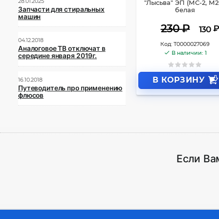
28.01.2025
"Лысьва" ЭП (МС-2, М2
Запчасти для стиральных
белая
машин
230
₽
₽
130
04.12.2018
Код:
Т0000027069
Аналоговое ТВ отключат в
В наличии: 1
середине января 2019г.
В КОРЗИНУ
16.10.2018
Путеводитель про применению
флюсов
Если Ва