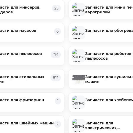
асти для миксеров,
Запчасти для мини печ
25
ндеров
аэрогрилей
асти для насосов
Запчасти для обогрев
6
асти для пылесосов
Запчасти для роботов-
174
пылесосов
асти для стиральных
Запчасти для сушиль
812
ин
машин
асти для фритюрниц
Запчасти для хлебопе
1
асти для швейных машин
Запчасти для
2
электрических,
индукционных и газовых