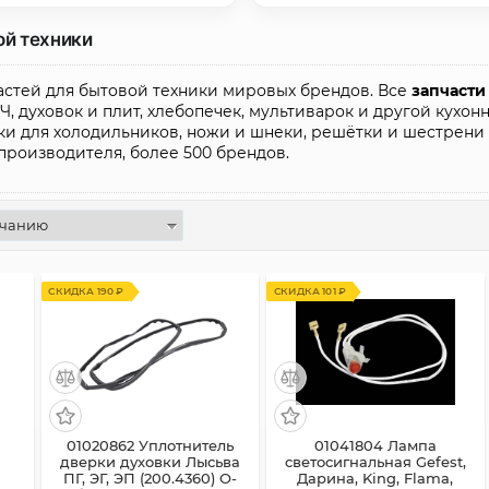
плит, духовых шкафов
ой техники
стей для бытовой техники мировых брендов. Все
запчасти
Ч, духовок и плит, хлебопечек, мультиварок и другой кухо
и для холодильников, ножи и шнеки, решётки и шестрени д
 производителя, более 500 брендов.
СКИДКА 190 ₽
СКИДКА 101 ₽
01020862 Уплотнитель
01041804 Лампа
дверки духовки Лысьва
светосигнальная Gefest,
ПГ, ЭГ, ЭП (200.4360) О-
Дарина, King, Flama,