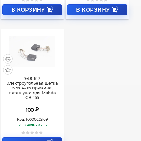
В КОРЗИНУ
В КОРЗИНУ
948-617
Электроугольная щетка
6.5х14х16 пружина,
пятак-уши для Makita
СВ-155
₽
100
Код:
Т0000032169
В наличии: 5