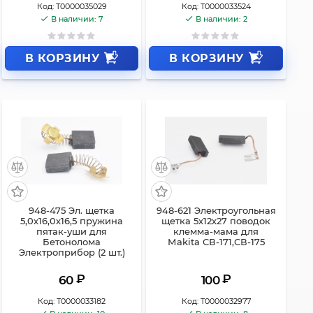
Код:
Т0000035029
Код:
Т0000033524
В наличии: 7
В наличии: 2
В КОРЗИНУ
В КОРЗИНУ
948-475 Эл. щетка
948-621 Электроугольная
5,0х16,0х16,5 пружина
щетка 5х12х27 поводок
пятак-уши для
клемма-мама для
Бетонолома
Мakita СВ-171,СВ-175
Электроприбор (2 шт.)
₽
₽
60
100
Код:
Т0000033182
Код:
Т0000032977