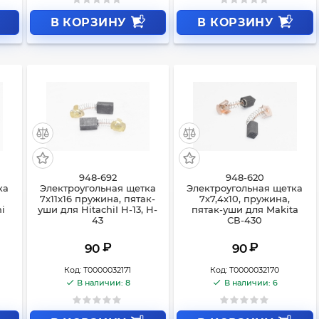
В КОРЗИНУ
В КОРЗИНУ
948-692
948-620
ка
Электроугольная щетка
Электроугольная щетка
7x11x16 пружина, пятак-
7х7,4х10, пружина,
hi
уши для HitachiI H-13, H-
пятак-уши для Makita
43
СВ-430
₽
₽
90
90
Код:
Т0000032171
Код:
Т0000032170
В наличии: 8
В наличии: 6