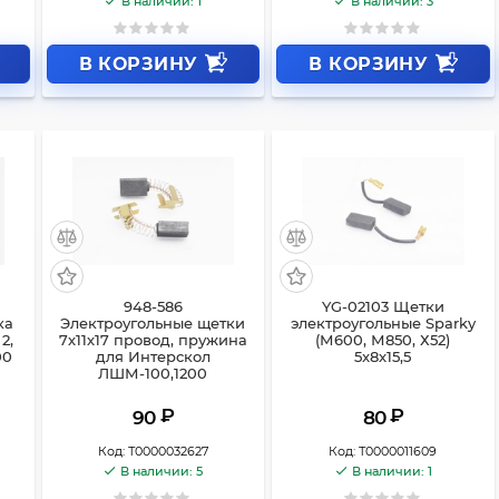
В наличии: 1
В наличии: 3
В КОРЗИНУ
В КОРЗИНУ
948-586
YG-02103 Щетки
ка
Электроугольные щетки
электроугольные Sparky
2,
7х11х17 провод, пружина
(М600, М850, Х52)
00
для Интерскол
5x8x15,5
ЛШМ-100,1200
₽
₽
90
80
Код:
Т0000032627
Код:
Т0000011609
В наличии: 5
В наличии: 1