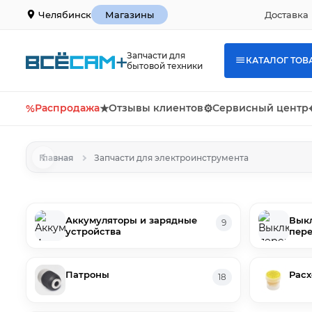
Доставка 
Челябинск
Магазины
Запчасти для
КАТАЛОГ ТОВ
бытовой техники
%
Распродажа
★
Отзывы клиентов
⚙
Сервисный центр
Главная
Запчасти для электроинструмента
Аккумуляторы и зарядные
Выкл
9
устройства
пере
Патроны
Расх
18