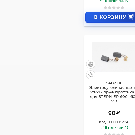
В наличии: 10
В КОРЗИНУ
948-506
Электроугольная щет
5х8х12 пруж,проточка 
для STERN EP 600- 6
Wt
₽
90
Код:
Т0000032976
В наличии: 13