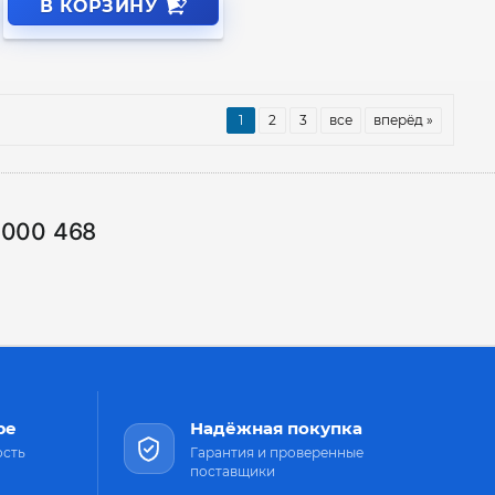
В КОРЗИНУ
1
2
3
все
вперёд »
1000 468
ре
Надёжная покупка
ость
Гарантия и проверенные
поставщики