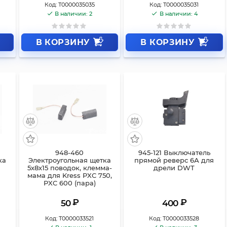
Код:
Т0000035035
Код:
Т0000035031
В наличии: 2
В наличии: 4
В КОРЗИНУ
В КОРЗИНУ
948-460
945-121 Выключатель
ка
Электроугольная щетка
прямой реверс 6А для
5х8х15 поводок, клемма-
дрели DWT
мама для Kress PXC 750,
PXC 600 (пара)
₽
₽
50
400
Код:
Т0000033521
Код:
Т0000033528