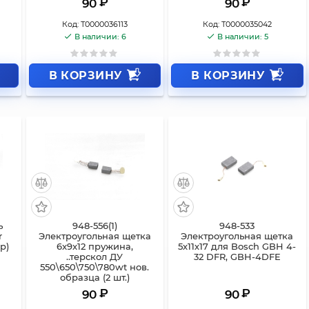
₽
₽
90
90
Код:
Т0000036113
Код:
Т0000035042
В наличии: 6
В наличии: 5
В КОРЗИНУ
В КОРЗИНУ
ь
948-556(1)
948-533
r
Электроугольная щетка
Электроугольная щетка
р)
6x9x12 пружина,
5х11х17 для Bosch GBH 4-
..терскол ДУ
32 DFR, GBH-4DFE
550\650\750\780wt нов.
образца (2 шт.)
₽
₽
90
90