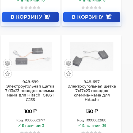
В наличии: 10
В наличии: 8
В КОРЗИНУ
В КОРЗИНУ
948-699
948-697
Электроугольная щетка
Электроугольная щетка
7x13x23 поводок клемма-
7x17x23 поводок
мама для Hitachi G18ST
клемма-мама для
C23S
Hitachi
₽
₽
100
130
Код:
Т0000032177
Код:
Т0000032180
В наличии: 3
В наличии: 39