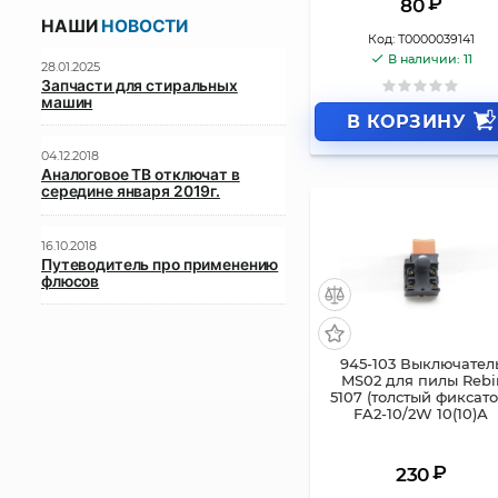
₽
80
НАШИ
НОВОСТИ
Код:
Т0000039141
В наличии: 11
28.01.2025
Запчасти для стиральных
машин
В КОРЗИНУ
04.12.2018
Аналоговое ТВ отключат в
середине января 2019г.
16.10.2018
Путеводитель про применению
флюсов
945-103 Выключател
MS02 для пилы Rebi
5107 (толстый фиксато
FA2-10/2W 10(10)А
₽
230