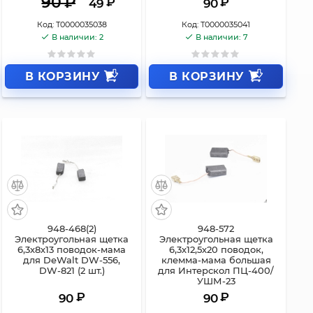
90
₽
₽
₽
49
90
Код:
Т0000035038
Код:
Т0000035041
В наличии: 2
В наличии: 7
В КОРЗИНУ
В КОРЗИНУ
948-468(2)
948-572
Электроугольная щетка
Электроугольная щетка
6,3х8х13 поводок-мама
6,3х12,5х20 поводок,
для DeWalt DW-556,
клемма-мама большая
DW-821 (2 шт.)
для Интерскол ПЦ-400/
УШМ-23
₽
₽
90
90