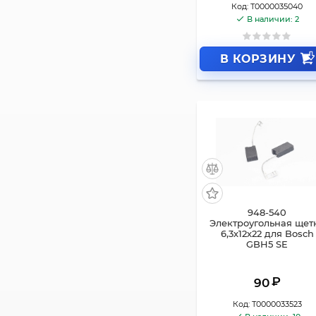
Код:
Т0000035040
В наличии: 2
В КОРЗИНУ
948-540
Электроугольная щет
6,3х12х22 для Bosch
GBH5 SE
₽
90
Код:
Т0000033523