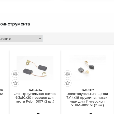
роинструмента
ка
948-404
948-567
51A
Электроугольная щетка
Электроугольная щетка
6,3х10х20 поводок для
7х14х16 пружина, пятак-
пилы Rebir 5107 (2 шт.)
уши для Интерскол
УШМ-1800М (2 шт.)