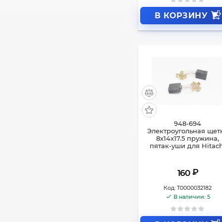
В КОРЗИНУ
948-694
Электроугольная щет
8x14x17.5 пружина,
пятак-уши для Hitac
₽
160
Код:
Т0000032182
В наличии: 5