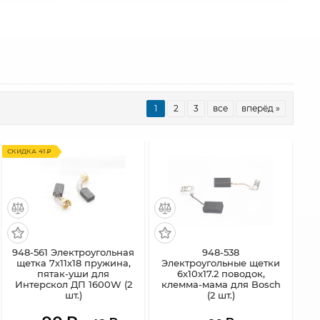
1
2
3
все
вперёд »
СКИДКА 41 ₽
948-561 Электроугольная
948-538
щетка 7х11х18 пружина,
Электроугольные щетки
пятак-уши для
6х10х17.2 поводок,
Интерскол ДП 1600W (2
клемма-мама для Bosch
шт.)
(2 шт.)