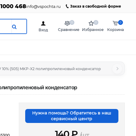
 1000 468
info@vspochta.ru
Заказ в свободной форме
0
0
0
Сравнение
Избранное
Корзина
Вход
V 10% (505) MKP-X2 полипропиленовый конденсатор
полипропиленовый конденсатор
Нужна помощь? Обратитесь в наш
сервисный центр
140
₽
/шт
35300