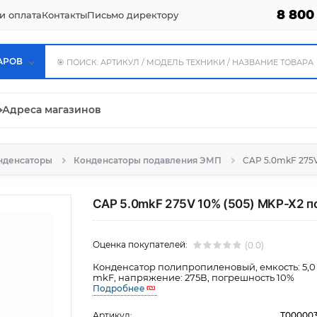
8 800
и оплата
Контакты
Письмо директору
АРОВ
⌖
Адреса магазинов
нденсаторы
Конденсаторы подавления ЭМП
CAP 5.0mkF 275
CAP 5.0mkF 275V 10% (505) MKP-X2 
Оценка покупателей:
(0.0)
Конденсатор полипропиленовый, емкость: 5,0
mkF, напряжение: 275В, погрешность 10%
Подробнее
Артикул:
Т00000