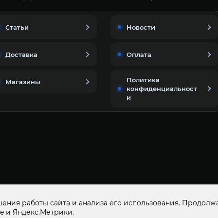
Статьи
Новости
Доставка
Оплата
Политика
Магазины
конфиденциальност
и
© 2015-2026
ООО «ДОМАШНИЙ МАСТЕР»
ОГР
ения работы сайта и анализа его использования. Продолжа
e и Яндекс.Метрики.