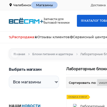
Доставка 
Челябинск
Магазины
Запчасти для
КАТАЛОГ ТОВ
бытовой техники
%
Распродажа
★
Отзывы клиентов
⚙
Сервисный центр
Главная
Блоки питания и адаптеры
Лабораторные бл
Лабораторные блоки
Выбрать магазин
Сортировать по:
СКИДКА 3 580 ₽
НАШИ
НОВОСТИ