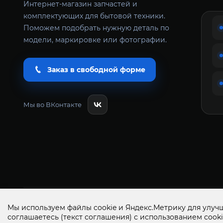
Интернет-магазин запчастей и
комплектующих для бытовой техники.
Поможем подобрать нужную деталь по
модели, маркировке или фотографии.
Заказ в свободной форме
Мы во ВКонтакте
Всё Сам+ запчасти и аксессуары для бытовой техники 
Мы используем файлы cookie и Яндекс.Метрику для улучш
соглашаетесь
(текст соглашения)
с использованием cooki