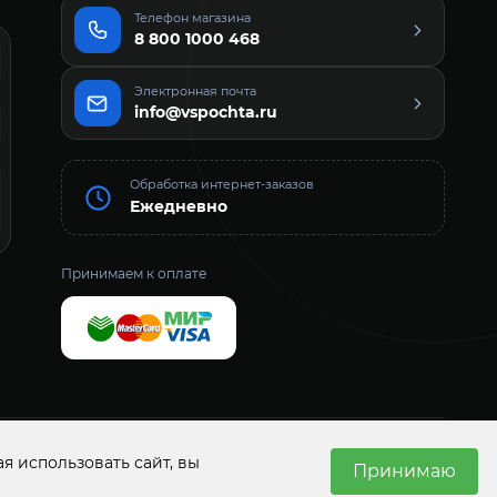
Телефон магазина
8 800 1000 468
Электронная почта
info@vspochta.ru
Обработка интернет-заказов
Ежедневно
Принимаем к оплате
Н 1157456021161
ИНН 7452127894
г. Челябинск, пр. Ленина, д. 24, офис 53
я использовать сайт, вы
Принимаю