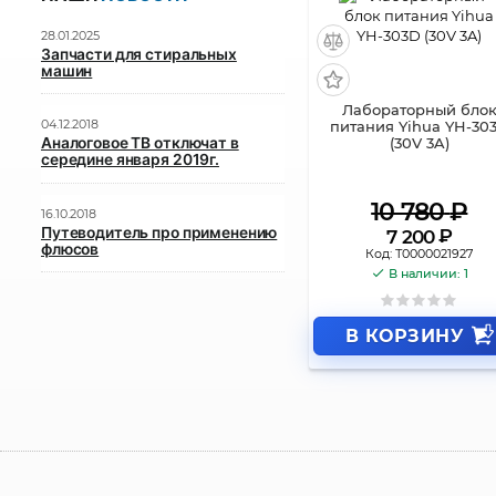
28.01.2025
Запчасти для стиральных
машин
Лабораторный бло
04.12.2018
питания Yihua YH-30
(30V 3A)
Аналоговое ТВ отключат в
середине января 2019г.
10 780
₽
16.10.2018
Путеводитель про применению
₽
7 200
флюсов
Код:
Т0000021927
В наличии: 1
В КОРЗИНУ