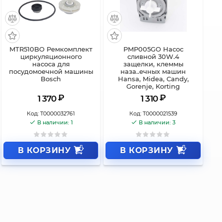
MTR510BO Ремкомплект
PMP005GO Насос
циркуляционного
сливной 30W.4
насоса для
защелки, клеммы
посудомоечной машины
наза..ечных машин
Bosch
Hansa, Midea, Candy,
Gorenje, Korting
₽
₽
1 370
1 310
Код:
Т0000032761
Код:
Т0000021539
В наличии: 1
В наличии: 3
В КОРЗИНУ
В КОРЗИНУ