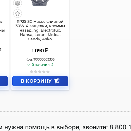
кт
RP25-3C Насос сливной
30W 4 защелки, клеммы
ны
назад..ng, Electrolux,
Hansa, Leran, Midea,
Candy, Asko,
₽
₽
1 090
Код:
Т0000003336
В наличии: 2
В КОРЗИНУ
м нужна помощь в выборе, звоните:
8 800 