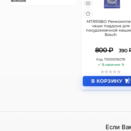
MTR515BO Ремкомпле
чаши поддона для
посудомоечной маши
Bosch
800
₽
390
Код:
Т0000016078
В наличии: 9
В КОРЗИНУ
Если Ва