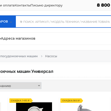
8 800
и оплата
Контакты
Письмо директору
АРОВ
⌖
Адреса магазинов
я посудомоечных машин
Насосы
моечных машин
Универсал
СКИДКА 1 410 ₽
СКИДКА 560 ₽