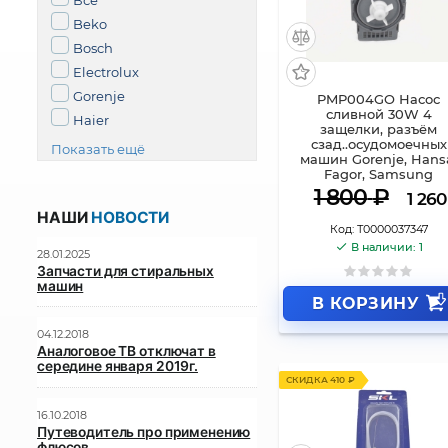
Все
Beko
Bosch
Electrolux
Gorenje
PMP004GO Насос
сливной 30W 4
Haier
защелки, разъём
сзад..осудомоечных
Показать ещё
машин Gorenje, Hans
Fagor, Samsung
1 800
₽
1 260
НАШИ
НОВОСТИ
Код:
Т0000037347
В наличии: 1
28.01.2025
Запчасти для стиральных
машин
В КОРЗИНУ
04.12.2018
Аналоговое ТВ отключат в
середине января 2019г.
СКИДКА 410 ₽
16.10.2018
Путеводитель про применению
флюсов