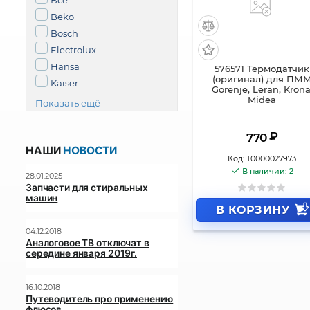
Все
Beko
Bosch
Electrolux
Hansa
576571 Термодатчик
(оригинал) для ПМ
Kaiser
Gorenje, Leran, Krona
Midea
Показать ещё
₽
770
НАШИ
НОВОСТИ
Код:
Т0000027973
В наличии: 2
28.01.2025
Запчасти для стиральных
машин
В КОРЗИНУ
04.12.2018
Аналоговое ТВ отключат в
середине января 2019г.
16.10.2018
Путеводитель про применению
флюсов