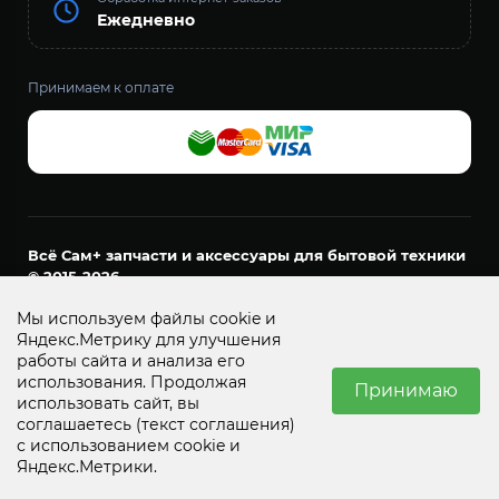
Ежедневно
Принимаем к оплате
Всё Сам+ запчасти и аксессуары для бытовой техники
© 2015-2026
ООО «ДОМАШНИЙ МАСТЕР»
Мы используем файлы cookie и
ОГРН 1157456021161
Яндекс.Метрику для улучшения
ИНН 7452127894
работы сайта и анализа его
г. Челябинск, пр. Ленина, д. 24, офис 53
использования. Продолжая
Принимаю
использовать сайт, вы
соглашаетесь
(текст соглашения)
с использованием cookie и
☰
0
⌂
♡
🛒
👤
Яндекс.Метрики.
Каталог
Главная
Избранное
Корзина
Вход