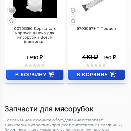
00753366 Держатель
67050679 Т Поддон
корпуса шнека для
мясорубки Bosch
(оригинал)
410
₽
₽
₽
1 590
160
В КОРЗИНУ
В КОРЗИНУ
Запчасти для мясорубок
Современное кухонное оборудование позволяет
значительно упростить процесс приготовления различных
блюд. Одним из незаменимых помощников на кухне