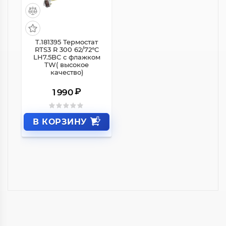
T.181395 Термостат
RTS3 R 300 62/72°C
LH7.5BC с флажком
TW( высокое
качество)
₽
1 990
В КОРЗИНУ