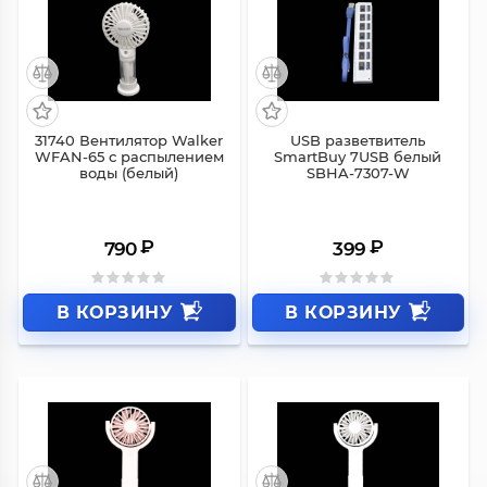
31740 Вентилятор Walker
USB разветвитель
WFAN-65 с распылением
SmartBuy 7USB белый
воды (белый)
SBHA-7307-W
₽
₽
790
399
В КОРЗИНУ
В КОРЗИНУ