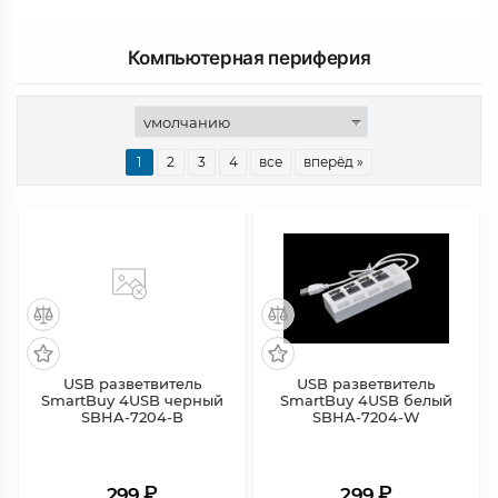
Компьютерная периферия
1
2
3
4
все
вперёд »
USB разветвитель
USB разветвитель
SmartBuy 4USB черный
SmartBuy 4USB белый
SBHA-7204-B
SBHA-7204-W
₽
₽
299
299