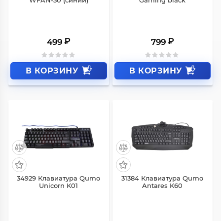
WFAN-30 (синий)
Gaming black
₽
₽
499
799
В КОРЗИНУ
В КОРЗИНУ
34929 Клавиатура Qumo
31384 Клавиатура Qumo
Unicorn K01
Antares K60