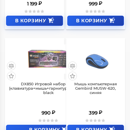
₽
₽
1 199
999
В КОРЗИНУ
В КОРЗИНУ
DX850 Игровой набор Intro
Мышь компьютерная
(клавиатура+мышь+гарнитура+коврик)
Gembird MUSW-620,
black
синяя
₽
₽
990
399
В КОРЗИНУ
В КОРЗИНУ