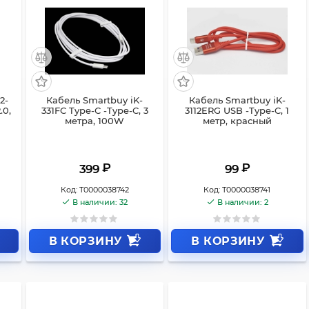
2-
Кабель Smartbuy iK-
Кабель Smartbuy iK-
.0,
331FC Type-С -Type-C, 3
3112ERG USB -Type-C, 1
метра, 100W
метр, красный
₽
₽
399
99
Код:
Т0000038742
Код:
Т0000038741
В наличии: 32
В наличии: 2
В КОРЗИНУ
В КОРЗИНУ