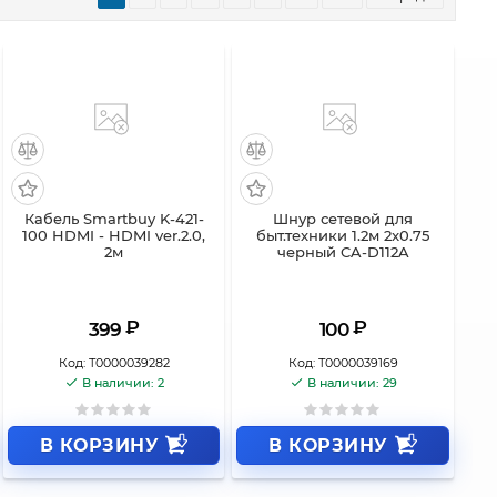
Кабель Smartbuy K-421-
Шнур сетевой для
100 HDMI - HDMI ver.2.0,
быт.техники 1.2м 2x0.75
2м
черный CA-D112A
₽
₽
399
100
Код:
Т0000039282
Код:
Т0000039169
В наличии: 2
В наличии: 29
В КОРЗИНУ
В КОРЗИНУ