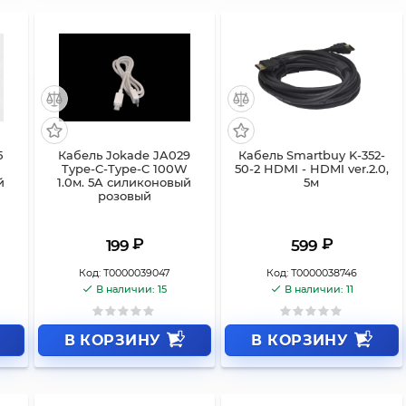
5
Кабель Jokade JA029
Кабель Smartbuy K-352-
W
Type-C-Type-C 100W
50-2 HDMI - HDMI ver.2.0,
й
1.0м. 5A силиконовый
5м
розовый
₽
₽
199
599
Код:
Т0000039047
Код:
Т0000038746
В наличии: 15
В наличии: 11
В КОРЗИНУ
В КОРЗИНУ