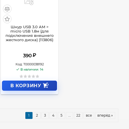
Шнур USB 3.0 AM >
micro USB 1.8м (для
подключения внешнего
жесткого диска) (113806)
₽
390
Код:
Т0000038192
В наличии: 14
В КОРЗИНУ
1
2
3
4
5
...
22
все
вперёд »