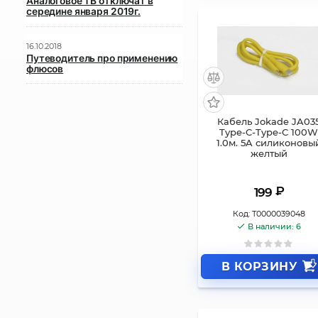
Аналоговое ТВ отключат в
середине января 2019г.
16.10.2018
Путеводитель про применению
флюсов
Кабель Jokade JA03
Type-C-Type-C 100
1.0м. 5A силиконовы
желтый
₽
199
Код:
Т0000039048
В наличии: 6
В КОРЗИНУ