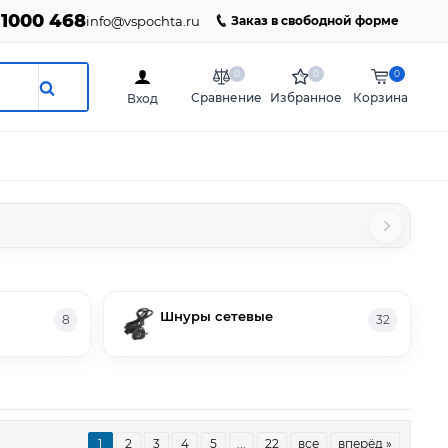
 1000 468
info@vspochta.ru
Заказ в свободной форме
0
0
0
Сравнение
Избранное
Корзина
Вход
Шнуры сетевые
8
32
1
2
3
4
5
...
22
все
вперёд »