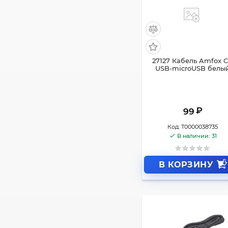
27127 Кабель Amfox C
USB-microUSB белы
₽
99
Код:
Т0000038735
В наличии: 31
В КОРЗИНУ