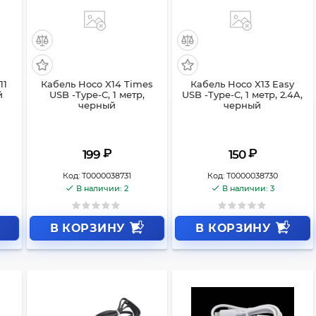
11
Кабель Hoco X14 Times
Кабель Hoco X13 Easy
й
USB -Type-C, 1 метр,
USB -Type-C, 1 метр, 2.4A,
черный
черный
₽
₽
199
150
Код:
Т0000038731
Код:
Т0000038730
В наличии: 2
В наличии: 3
В КОРЗИНУ
В КОРЗИНУ