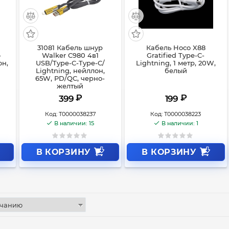
31081 Кабель шнур
Кабель Hoco X88
-
Walker C980 4в1
Gratified Type-C-
он,
USB/Type-C-Type-C/
Lightning, 1 метр, 20W,
Lightning, нейллон,
белый
65W, PD/QC, черно-
желтый
₽
₽
399
199
Код:
Т0000038237
Код:
Т0000038223
В наличии: 15
В наличии: 1
В КОРЗИНУ
В КОРЗИНУ