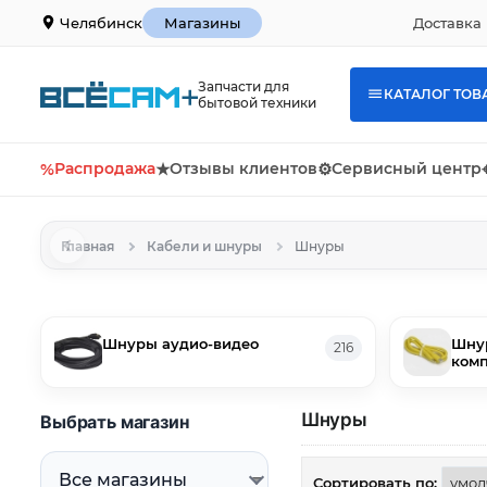
Доставка 
Челябинск
Магазины
Запчасти для
КАТАЛОГ ТОВ
бытовой техники
%
Распродажа
★
Отзывы клиентов
⚙
Сервисный центр
Главная
Кабели и шнуры
Шнуры
Шнуры аудио-видео
Шнур
216
ком
Шнуры
Выбрать магазин
Сортировать по: