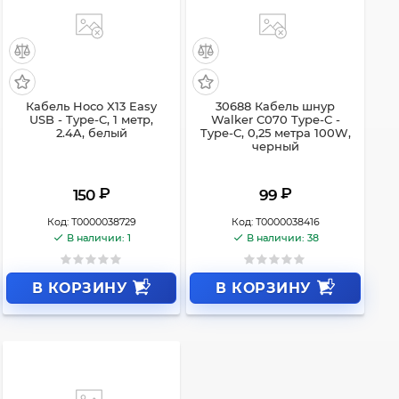
Кабель Hoco X13 Easy
30688 Кабель шнур
USB - Type-C, 1 метр,
Walker C070 Type-C -
2.4A, белый
Type-C, 0,25 метра 100W,
черный
₽
₽
150
99
Код:
Т0000038729
Код:
Т0000038416
В наличии: 1
В наличии: 38
В КОРЗИНУ
В КОРЗИНУ