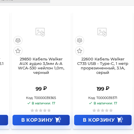
r
29850 Кабель Walker
22600 Кабель Walker
.1
AUX аудио 3,5мм A-A
C735 USB - Type-C, 1 метр
WCA-530 нейлон 1,0m,
прорезиненный, 3.1A,
черный
серый
₽
₽
99
199
Код:
Т0000039365
Код:
Т0000039371
В наличии: 17
В наличии: 17
В КОРЗИНУ
В КОРЗИНУ