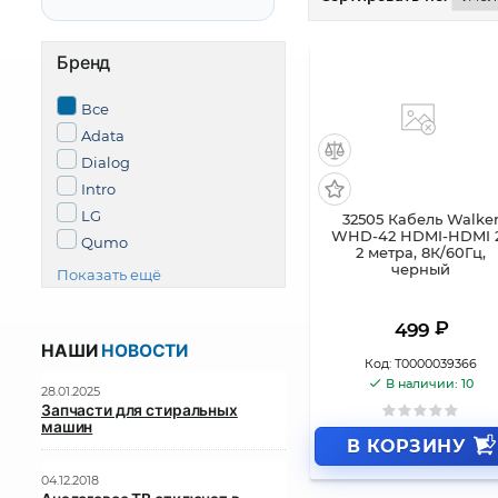
Бренд
Все
Adata
Dialog
Intro
LG
32505 Кабель Walke
WHD-42 HDMI-HDMI 2
Qumo
2 метра, 8К/60Гц,
черный
Показать ещё
₽
499
НАШИ
НОВОСТИ
Код:
Т0000039366
В наличии: 10
28.01.2025
Запчасти для стиральных
машин
В КОРЗИНУ
04.12.2018