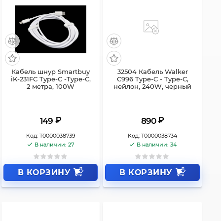
Кабель шнур Smartbuy
32504 Кабель Walker
iK-231FC Type-С -Type-C,
C996 Type-C - Type-C,
2 метра, 100W
нейлон, 240W, черный
₽
₽
149
890
Код:
Т0000038739
Код:
Т0000038734
В наличии: 27
В наличии: 34
В КОРЗИНУ
В КОРЗИНУ