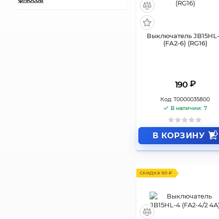
Выключатель JB15HL
(FA2-6) (RG16)
₽
190
Код:
Т0000035800
В наличии: 7
В КОРЗИНУ
СКИДКА 101 ₽