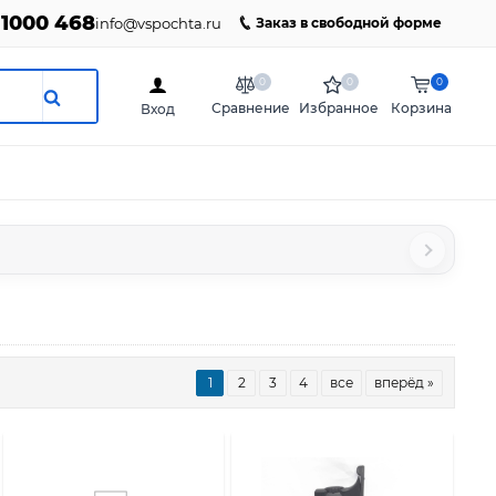
 1000 468
info@vspochta.ru
Заказ в свободной форме
0
0
0
Сравнение
Избранное
Корзина
Вход
1
2
3
4
все
вперёд »