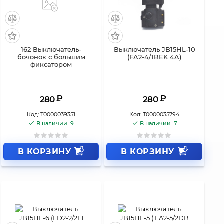
162 Выключатель-
Выключатель JB15HL-10
бочонок с большим
(FA2-4/1BEK 4A)
фиксатором
₽
₽
280
280
Код:
Т0000039351
Код:
Т0000035794
В наличии: 9
В наличии: 7
В КОРЗИНУ
В КОРЗИНУ