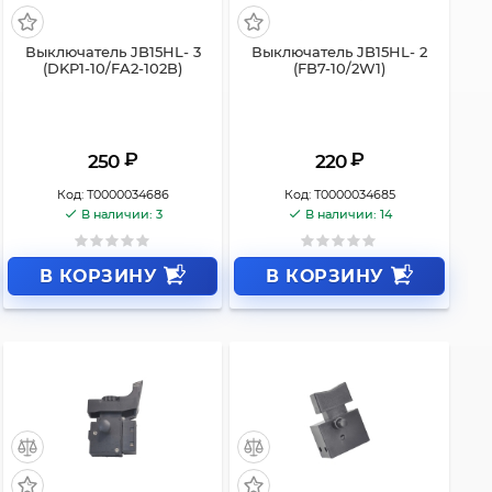
Выключатель JB15HL- 3
Выключатель JB15HL- 2
(DKP1-10/FA2-102B)
(FB7-10/2W1)
₽
₽
250
220
Код:
Т0000034686
Код:
Т0000034685
В наличии: 3
В наличии: 14
В КОРЗИНУ
В КОРЗИНУ