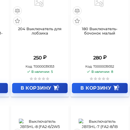
204 Выключатель для
180 Выключатель-
1-
лобзика
бочонок малый
₽
₽
250
280
Код:
Т0000039353
Код:
Т0000039352
В наличии: 5
В наличии: 8
В КОРЗИНУ
В КОРЗИНУ