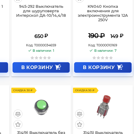
 1
945-292 Выключатель
KN040 Кнопка
для шуруповерта
включения для
Интерскол ДА-10/14,4/18
электроинструмента 12A
250V
190
₽
₽
₽
650
149
Код:
Т0000034659
Код:
Т0000010169
В наличии: 1
В наличии: 7
В КОРЗИНУ
В КОРЗИНУ
СКИДКА 30 ₽
СКИДКА 50 ₽
ь
314(9) Выключатель без
314(5) Выключатель