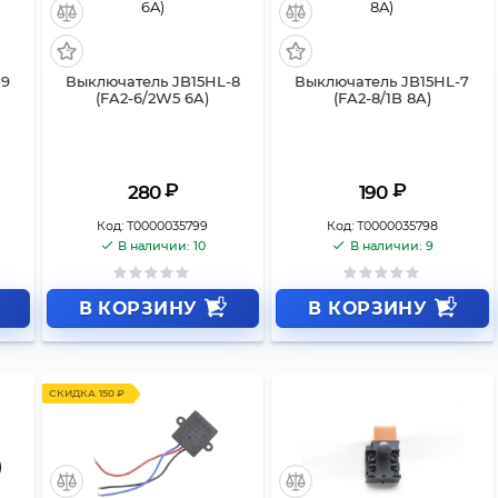
-9
Выключатель JB15HL-8
Выключатель JB15HL-7
(FA2-6/2W5 6A)
(FA2-8/1B 8A)
₽
₽
280
190
Код:
Т0000035799
Код:
Т0000035798
В наличии: 10
В наличии: 9
В КОРЗИНУ
В КОРЗИНУ
СКИДКА 150 ₽