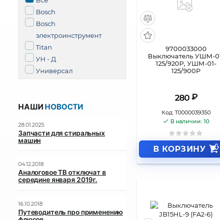
Все
Bosch
Bosch
электроинструмент
Titan
9700033000
Выключатель УШМ-0
УН - Д
125/920Р, УШМ-01-
Универсал
125/900Р
₽
280
НАШИ
НОВОСТИ
Код:
Т0000039350
В наличии: 10
28.01.2025
Запчасти для стиральных
машин
В КОРЗИНУ
04.12.2018
Аналоговое ТВ отключат в
середине января 2019г.
16.10.2018
Путеводитель про применению
флюсов