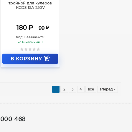
тройной для кулеров
KCD3 15A 250V
180
₽
₽
99
Код:
Т0000013239
В наличии: 1
В КОРЗИНУ
1
2
3
4
все
вперёд »
1000 468