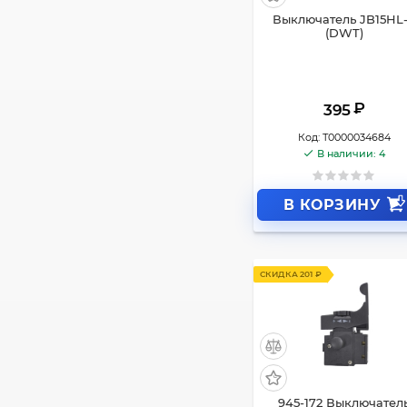
Выключатель JB15HL-
(DWT)
₽
395
Код:
Т0000034684
В наличии: 4
В КОРЗИНУ
СКИДКА 201 ₽
945-172 Выключател