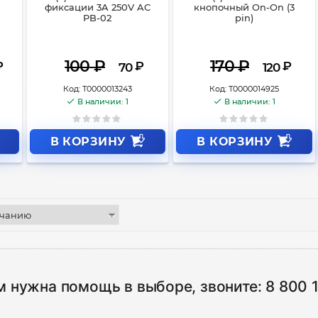
фиксации 3A 250V AC
кнопочный On-On (3
PB-02
pin)
100
₽
170
₽
₽
₽
₽
70
120
Код:
Т0000013243
Код:
Т0000014925
В наличии: 1
В наличии: 1
В КОРЗИНУ
В КОРЗИНУ
м нужна помощь в выборе, звоните:
8 800 