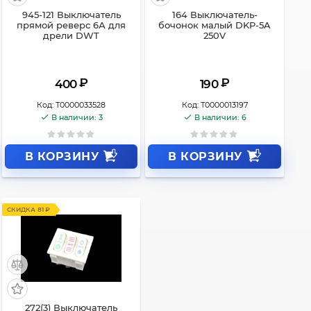
945-121 Выключатель
164 Выключатель-
прямой реверс 6А для
бочонок малый DKP-5A
дрели DWT
250V
₽
₽
400
190
Код:
Т0000033528
Код:
Т0000013197
В наличии: 3
В наличии: 6
В КОРЗИНУ
В КОРЗИНУ
СКИДКА 81 ₽
272(3) Выключатель