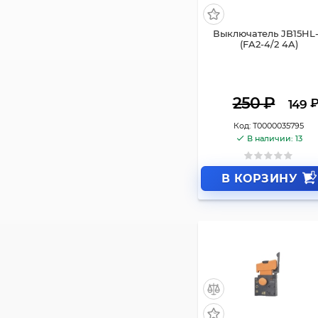
Выключатель JB15HL
(FA2-4/2 4A)
250
₽
149
Код:
Т0000035795
В наличии: 13
В КОРЗИНУ