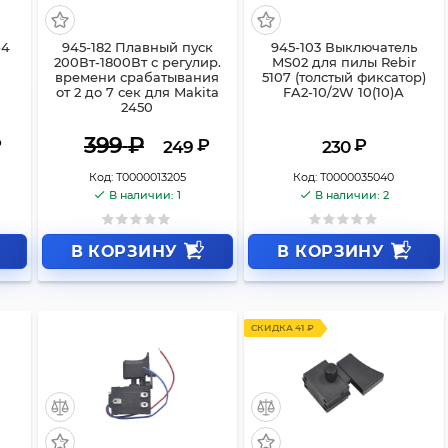
-4
945-182 Плавный пуск
945-103 Выключатель
200Вт-1800Вт с регулир.
MS02 для пилы Rebir
времени срабатывания
5107 (толстый фиксатор)
от 2 до 7 сек для Makita
FA2-10/2W 10(10)А
2450
399
₽
₽
₽
₽
249
230
Код:
Т0000013205
Код:
Т0000035040
В наличии: 1
В наличии: 2
В КОРЗИНУ
В КОРЗИНУ
СКИДКА 41 ₽